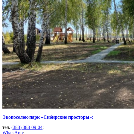
Экопоселок-парк «Сибирские просторы»
:
тел.
(383) 383-09-04
;
WhatsApp
;