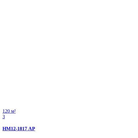
120 м²
3
НМ12-1817 АР