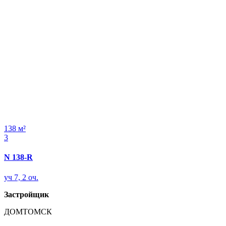
138 м²
3
N 138-R
уч 7, 2 оч.
Застройщик
ДОМТОМСК