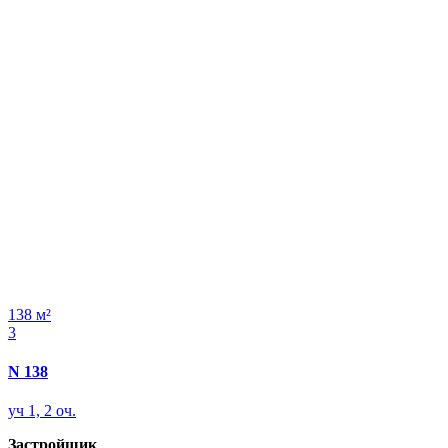
138 м²
3
N 138
уч 1, 2 оч.
Застройщик